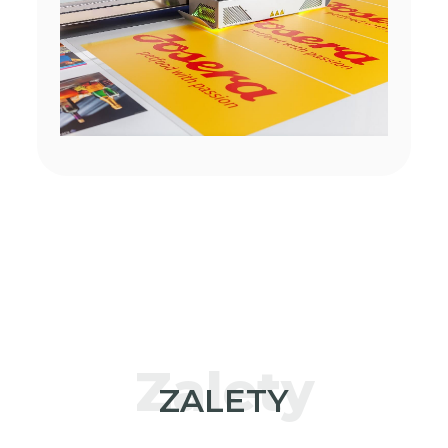
Zalety
ZALETY