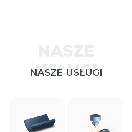
NASZE
USŁUGI
NASZE USŁUGI