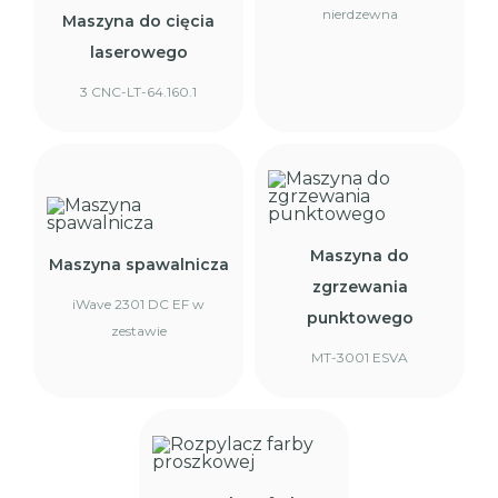
nierdzewna
Maszyna do cięcia
laserowego
3 CNC-LT-64.160.1
Maszyna do
Maszyna spawalnicza
zgrzewania
iWave 2301 DC EF w
punktowego
zestawie
MT-3001 ESVA