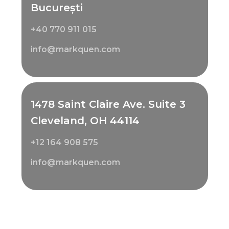
București
+40 770 911 015
info@markquen.com
1478 Saint Claire Ave. Suite 3
Cleveland, OH 44114
+12 164 908 575
info@markquen.com