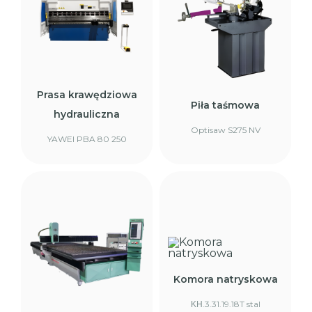
Prasa krawędziowa
Piła taśmowa
hydrauliczna
Optisaw S275 NV
YAWEI PBA 80 250
Komora natryskowa
ΚΗ.3.31.19.18T stal