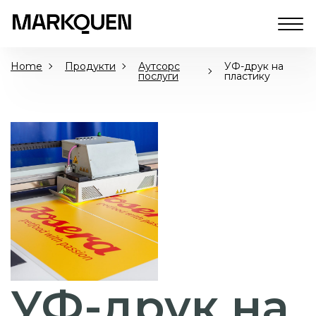
Home
Продукти
Аутсорс
УФ-друк на
послуги
пластику
УФ-друк на