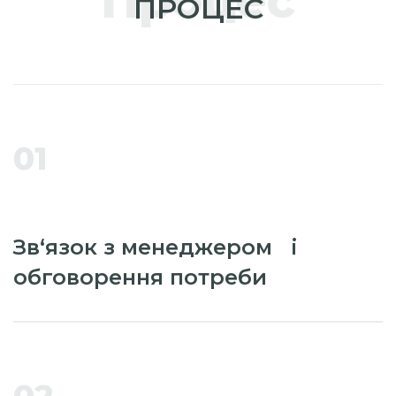
Процес
ПРОЦЕС
01
Зв‘язок з менеджером і
обговорення потреби