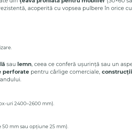
ate din
țeavă profilată pentru mobilier
(30×60 sa
ă rezistentă, acoperită cu vopsea pulbere în orice
izare.
lă
sau
lemn
, ceea ce conferă ușurință sau un asp
e perforate
pentru cârlige comerciale,
construcți
randului.
box-uri 2400–2600 mm).
ție 50 mm sau opțiune 25 mm).