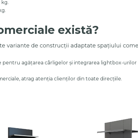
 kg.
kg.
comerciale există?
e variante de construcții adaptate spațiului comer
ie pentru agățarea cârligelor și integrarea lightbox-urilo
erciale, atrag atenția clienților din toate direcțiile.