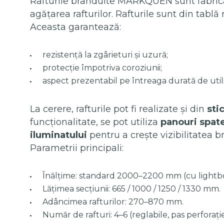
Rafturile branduite MARKQUEN sunt fabric
agățarea rafturilor. Rafturile sunt din tabl
Aceasta garantează:
rezistență la zgârieturi și uzură;
protecție împotriva coroziunii;
aspect prezentabil pe întreaga durată de util
La cerere, rafturile pot fi realizate și din
stic
funcționalitate, se pot utiliza
panouri spat
iluminatului
pentru a crește vizibilitatea b
Parametrii principali:
Înălțime: standard 2000–2200 mm (cu light
Lățimea secțiunii: 665 / 1000 / 1250 / 1330 mm.
Adâncimea rafturilor: 270–870 mm.
Număr de rafturi: 4–6 (reglabile, pas perfora