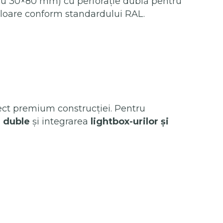
u 30×80 mm) cu perforație dublă pentru
 culoare conform standardului RAL.
ect premium construcției. Pentru
i duble
și integrarea
lightbox-urilor și