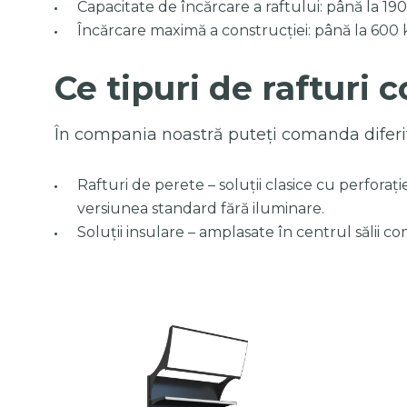
Capacitate de încărcare a raftului: până la 190
Încărcare maximă a construcției: până la 600 
Ce tipuri de rafturi 
În compania noastră puteți comanda diferit
Rafturi de perete – soluții clasice cu perforaț
versiunea standard fără iluminare.
Soluții insulare – amplasate în centrul sălii com