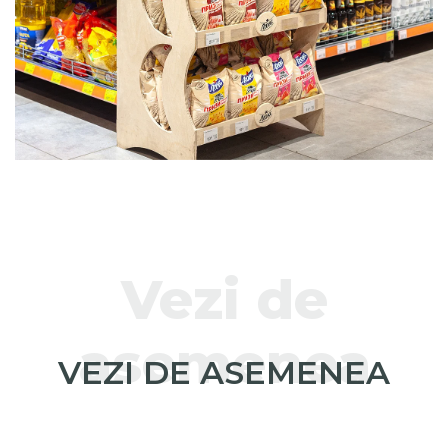
Vezi de
asemenea
VEZI DE ASEMENEA